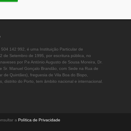
o
504 142 992, é uma Instituição Particular de
2 de Setembro de 1995, por escritura pública, no
anaveses por P.e António Augusto de Sousa Moreira, Dr.
a e Sr. Manuel Gonçalo Brandão, com Sede na Rua de
ar de Quintães), freguesia de Vila Boa do Bispo,
distrito do Porto, tem âmbito nacional e internacional.
onsultar a
Política de Privacidade