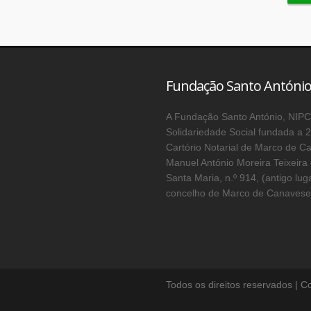
Fundação Santo Antóni
A Fundação Santo António, NIPC 
Solidariedade Social fundada a 2
Cartório Notarial de Marco de C
Manuel António Moreira Teixeir
Santa Maria, n.º 914, (antigo lug
concelho de Marco de Canaveses, 
Todos os direitos reservados | C